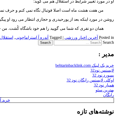
او در مورد تغییر شرایط در استقلال هم می گوید:
من هفت هشت ماه است اصلا فوتبال نگاه نمی کنم و حرف نم
روشن در مورد اینکه بعد از پورحیدری و حجازی انتظار می رود او پی
همان دو نفری که شما می گویید را هم خود باشگاه کُشت. من 
Posted in
آخرین اخبار ورزشی
|
Tagged
آندره آ استراماچونی
,
استقلال 
Search
مدیر :
خرید بک لینک behtarinbacklink.com
لایسنس نود32
پسورد نود 32
اوکلی لایسنس رایگان نود 32
همیار نود 32
بهترین سئو
رایگان
خرید آن
نوشته‌های تازه