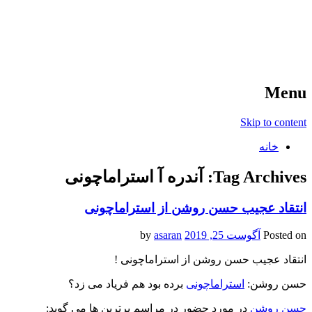
آخرین اخبار ورزشی
خبر
Menu
Skip to content
خانه
Tag Archives:
آندره آ استراماچونی
انتقاد عجیب حسن روشن از استراماچونی
Posted on
آگوست 25, 2019
by
asaran
انتقاد عجیب حسن روشن از استراماچونی !
حسن روشن:
استراماچونی
برده بود هم فریاد می زد؟
حسن روشن
در مورد حضور در مراسم برترین ها می گوید: