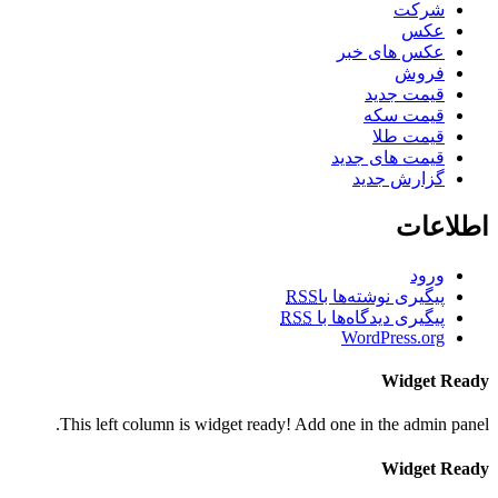
شرکت
عکس
عکس های خبر
فروش
قیمت جدید
قیمت سکه
قیمت طلا
قیمت های جدید
گزارش جدید
اطلاعات
ورود
پیگیری نوشته‌ها با
RSS
پیگیری دیدگاه‌ها با
RSS
WordPress.org
Widget Ready
This left column is widget ready! Add one in the admin panel.
Widget Ready