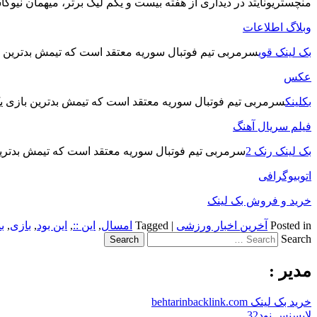
منچستریونایتد در دیداری از هفته بیست و یکم لیگ برتر، میهمان نیوک
وبلاگ اطلاعات
بک لینک قوی
سرمربی تیم فوتبال سوریه معتقد است که تیمش بدترین ب
عکس
بکلینک
سرمربی تیم فوتبال سوریه معتقد است که تیمش بدترین بازی ی
فیلم سریال آهنگ
بک لینک رنک 2
سرمربی تیم فوتبال سوریه معتقد است که تیمش بدتری
اتوبیوگرافی
خرید و فروش بک لینک
Posted in
آخرین اخبار ورزشی
|
Tagged
امسال
,
این ::
,
این بود
,
بازی
,
ب
Search
مدیر :
خرید بک لینک behtarinbacklink.com
لایسنس نود32