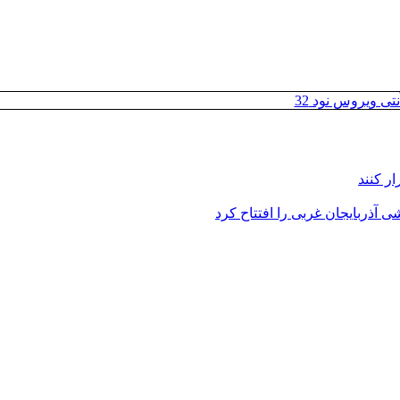
تی ویروس نود 32
ر کنند
 آذربایجان غربی را افتتاح کرد