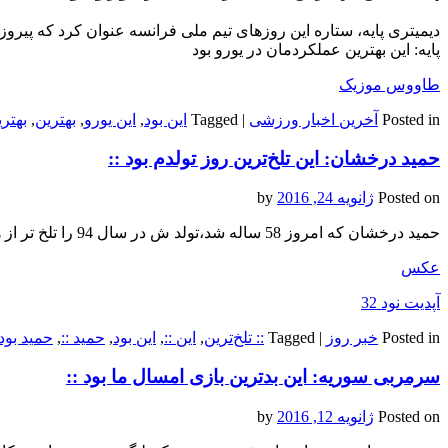
دیمیتری پایه، ستاره این روزهای تیم ملی فرانسه عنوان کرد که پیروزی مقابل
پایه:‌ این بهترین عملکردمان در یورو بود
طاووس موزیک
Posted in
آخرین اخبار ورزشی
|
Tagged
این بود
,
این یورو
,
بهترین
,
بهتری
حمید درخشان: این تلخ‌ترین روز تولدم بود ::
Posted on
ژانویه 24, 2016
by
حمید درخشان که امروز 58 ساله شد،تولد ش در سال 94 را تلخ تر از همیشه می داند.
عکس
آپدیت نود 32
Posted in
خبر روز
|
Tagged
:: تلخ‌ترین
,
این ::
,
این بود
,
حمید ::
,
حمید بود
سرمربی سوریه: این بدترین بازی امسال ما بود ::
Posted on
ژانویه 12, 2016
by