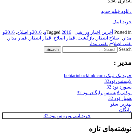
پایداری باشد.
دانلود فیلم جدید
خرید لینک
Posted in
آخرین اخبار ورزشی
|
2016و
Tagged
,
2016و اصلاح
,
2016و
مدار
,
اصلاح انتظار
,
بازگشت
,
قمار اصلاح
,
قمار انتظار
,
قمار مدار
,
نفتی اصلاح
,
نفتی مدار
Search
مدیر :
خرید بک لینک behtarinbacklink.com
لایسنس نود32
پسورد نود 32
اوکلی لایسنس رایگان نود 32
همیار نود 32
بهترین سئو
رایگان
خرید آنتی ویروس نود 32
نوشته‌های تازه