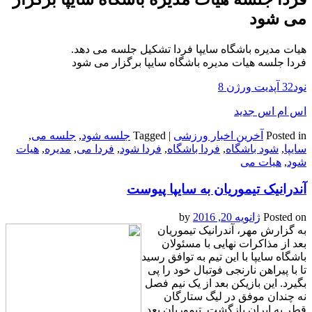
می شود
هیات مدیره باشگاه سایپا فردا تشکیل جلسه می دهد.
فردا جلسه هیات مدیره باشگاه سایپا برگزار می شود
نود32 آپدیت ورژن 8
اس ام اس جدید
Posted in
آخرین اخبار ورزشی
|
Tagged
جلسه شود
,
جلسه می
,
سایپا
,
شود باشگاه
,
فردا باشگاه
,
فردا شود
,
فردا می
,
مدیره
,
هیات
شود
,
هیات می
آندرانیک تیموریان به سایپا پیوست
Posted on
ژانویه 20, 2016
by
به گزارش مهر، آندرانیک تیموریان
بعد از مذاکرات نهایی با مسئولان
باشگاه سایپا با این تیم به توافق رسید
تا با پیراهن نارنجی فوتبال خود را پی
بگیرد. این بازیکن بعد از یک نیم فصل
نه چندان موفق در لیگ ستارگان
قطر به ایران بازگشت. تیموریان بعد