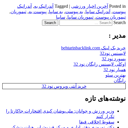
Posted in
آخرین اخبار ورزشی
|
Tagged
آندرانیک به
,
آندرانیک
پیوست
,
آندرانیک سایپا
,
به پیوست
,
به سایپا
,
پیوست به
,
تیموریان
,
تیموریان پیوست
,
تیموریان سایپا
,
سایپا
Search
مدیر :
خرید بک لینک behtarinbacklink.com
لایسنس نود32
پسورد نود 32
اوکلی لایسنس رایگان نود 32
همیار نود 32
بهترین سئو
رایگان
خرید آنتی ویروس نود 32
نوشته‌های تازه
وزیر ورزش و جوانان: ملی‌پوشان کبدی افتخارات جاکارتا را
تکرار کنند
سقوطِ اخلاقی فیفا
دکتر نوروزی دفتر اداری و مرکز فیزیوتراپی هیات پزشکی