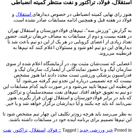
استقلال، فولاد، تراکتور و نفت منتظر کمیته انضباطی
هنوز رای نهایی کمیته انضباطی در خصوص دیدارهای
استقلال
و
فولاد در هفته قبل و همچنین ادامه مسابقات صادر نشده است.
به گزارش “ورزش سه”، تیم‌‌های فولادخوزستان و استقلال تهران
در هفته بیست و دوم از مسابقات به مصاف حریفان نرفتند، حضور
تعداد زیادی از اعضای کرونایی در هر یک از این دو تیم باعث شد تا
دیدارهای این دو تیم لغو شود و مسئولان اعلام کنند که تیم‌ها به
قرنطینه می‌روند.
اعضایی که تست‌شان مثبت بود، در آزمایشگاه اعلام شده از سوی
سازمان لیگ و با حضور نمایندگانی از ایفمارک، سازمان لیگ و
فدراسیون پزشکی ورزشی تست مجدد دادند اما هنوز مشخص
نیست که چه تصمیمی درباره این تجدو تیم گرفته می‌شود. آیا
قرنطینه این تیم‌ها تایید می‌شود و در صورت تایید کدام مسابقات این
دو تیم به تعویق خواهد افتاد. تیم‌های نفت مسجدسلیمان و تراکتور
که باید در برابر فولادخوزستان و استقلال تهران قرار بگیرند، هنوز
نمی‌دانند که باید چه بکنند و آیا دیدارشان برگزار خواهد شد و یا خیر.
به نظر می‌رسد باید هرچه زودتر تکلیف این چهار تیم مشخص شود تا
این تیم‌ها تصمیم برای برنامه آینده خود در مسابقات داشته باشند.
Posted in
خبر ورزشی جدید
|
Tagged
:: فولاد
,
استقلال
,
تراکتور
,
نفت