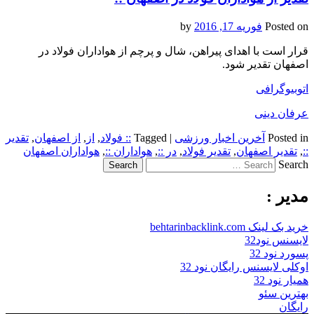
Posted on
فوریه 17, 2016
by
قرار است با اهدای پیراهن، شال و پرچم از هواداران فولاد در
اصفهان تقدیر شود.
اتوبیوگرافی
عرفان دینی
Posted in
آخرین اخبار ورزشی
|
Tagged
:: فولاد
,
از
,
از اصفهان
,
تقدیر
::
,
تقدیر اصفهان
,
تقدیر فولاد
,
در ::
,
هواداران ::
,
هواداران اصفهان
Search
مدیر :
خرید بک لینک behtarinbacklink.com
لایسنس نود32
پسورد نود 32
اوکلی لایسنس رایگان نود 32
همیار نود 32
بهترین سئو
رایگان