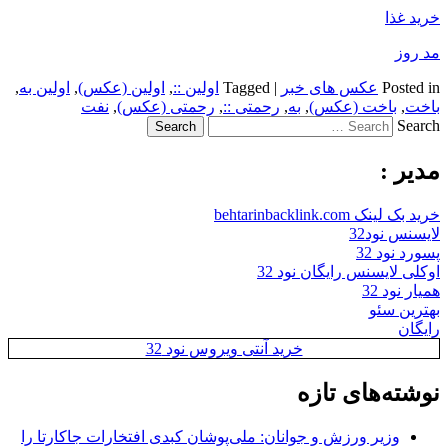
خرید غذا
مد روز
Posted in
عکس های خبر
|
Tagged
اولین ::
,
اولین (عکس)
,
اولین به
,
باخت
,
باخت (عکس)
,
به
,
رحمتی ::
,
رحمتی (عکس)
,
نفت
Search
مدیر :
خرید بک لینک behtarinbacklink.com
لایسنس نود32
پسورد نود 32
اوکلی لایسنس رایگان نود 32
همیار نود 32
بهترین سئو
رایگان
خرید آنتی ویروس نود 32
نوشته‌های تازه
وزیر ورزش و جوانان: ملی‌پوشان کبدی افتخارات جاکارتا را