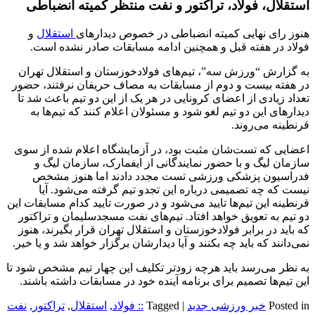
استقلال، فولاد، تراکتور و نفت منتظر کمیته انضباطی
هنوز رای نهایی کمیته انضباطی در خصوص دیدارهای
استقلال
و
فولاد در هفته قبل و همچنین ادامه مسابقات صادر نشده است.
به گزارش “ورزش سه”، تیم‌‌های فولادخوزستان و استقلال تهران
در هفته بیست و دوم از مسابقات به مصاف حریفان نرفتند، حضور
تعداد زیادی از اعضای کرونایی در هر یک از این دو تیم باعث شد تا
دیدارهای این دو تیم لغو شود و مسئولان اعلام کنند که تیم‌ها به
قرنطینه می‌روند.
اعضایی که تست‌شان مثبت بود، در آزمایشگاه اعلام شده از سوی
سازمان لیگ و با حضور نمایندگانی از ایفمارک، سازمان لیگ و
فدراسیون پزشکی ورزشی تست مجدد دادند اما هنوز مشخص
نیست که چه تصمیمی درباره این تجدو تیم گرفته می‌شود. آیا
قرنطینه این تیم‌ها تایید می‌شود و در صورت تایید کدام مسابقات این
دو تیم به تعویق خواهد افتاد. تیم‌های نفت مسجدسلیمان و تراکتور
که باید در برابر فولادخوزستان و استقلال تهران قرار بگیرند، هنوز
نمی‌دانند که باید چه بکنند و آیا دیدارشان برگزار خواهد شد و یا خیر.
به نظر می‌رسد باید هرچه زودتر تکلیف این چهار تیم مشخص شود تا
این تیم‌ها تصمیم برای برنامه آینده خود در مسابقات داشته باشند.
Posted in
خبر ورزشی جدید
|
Tagged
:: فولاد
,
استقلال
,
تراکتور
,
نفت