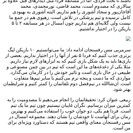
باشند تا بحث فردی، اما در مسابقه فردا مثل دیدارهای قبل علاوه بر
سالاری که مصدوم است، محمد قاضی، نورمحمدی، محمد
آقاجان‌پور و سجاد آشوری را هم نداریم. البته آشوری به بهبودی
کامل نرسیده و تیم پزشکی در تلاش است. زهیوی هم در جمع ما
نیست ولی گلایه‌ای هم نداریم چون امسال در هر مسابقه ۲ تا ۵
بازیکن را در اختیار نداشتیم.
سرمربی مس رفسنجان ادامه داد: ما می‌توانستیم ۱۰ بازیکن لیگ
برتری جذب کنیم که فردا ۵ نفر از آنها را در اختیار نداریم. بعضی از
بازی‌ها باید به یک شکل بازی کنیم که به ابزارهای لازم نیاز داریم.
مثلا یکی از دغدغه‌های ما این است که تیم در بین چمن مصنوعی و
طبیعی در حال بازی است و تاثیر خودش را در کارمان می‌گذارد.
مواردی که ما دست و پنجه نرم می‌کنیم با سایر تیم‌ها متفاوت
است. ان‌شاالله در نیم‌فصل دوم تلفاتمان را کمتر کنیم و شرایطمان
بهتر شود.
ربیعی عنوان کرد: تحقیقاتمان را انجام می‌دهیم تا مصدومیت را به
کمترین میزان برسانیم. نگران غایبان نیستیم چون تیم ما یک تیم
است. فردا هم یکی، دو جوان خوب را استفاده می‌کنیم و بهترین
زمان برای آنهاست تا خودشان را نشان دهند. مجموعه امسال در
مس رفسنجان معنای واقعی تیم هستند که دستاورد ویژه‌ای برای
من است.