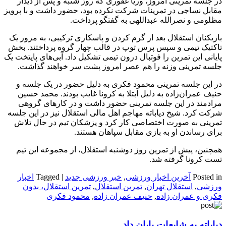
در جلسه تمرینی امروز، وریا غفوری که روز شنبه و پس از دیدار
مقابل نساجی در تمرینات شرکت نکرده بود، حضور داشت و با پرویز
مظلومی و نصرالله عبداللهی به گفتگو پرداخت.
بازیکنان استقلال بعد از گرم کردن و پاسکاری ترکیبی، به مرور یک
تاکتیک تیمی و سپس پرس توپ در قالب چهار گروه پرداختند. بخش
پایانی این تمرین را فوتبال درون تیمی تشکیل داد. آبی‌های پایتخت یک
جلسه تمرینی وزنه را هم عصر امروز پشت سر خواهند گذاشت.
در این جلسه تمرینی محمود فکری به دلیل حضور در یک جلسه و
حنیف عمران‌زاده به دلیل ابتلا به کرونا غایب بودند. محمد حسین
مرادمند در این جلسه تمرینی حضور داشت و در کارهای گروهی
شرکت کرد. شیخ دیاباته مهاجم اهل مالی استقلال نیز در این جلسه
تمرینی به صورت اختصاصی کار کرد و پزشکان تیم در حال تلاش
برای رساندن او به بازی مقابل سپاهان هستند.
همچنین، پیش از تمرین روز دوشنبه استقلال، از مجموعه این تیم
تست کرونا گرفته شد.
Posted in
آخرین اخبار ورزشی
,
خبر ورزشی جدید
|
Tagged
اخبار
ورزشی
,
استقلال تهران
,
تمرین استقلال
,
تمرین استقلال، بدون
فکری و عمران زاده
,
حنیف عمران زاده
,
محمود فکری
دیاباته به شایعات پایان داد