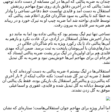
چندان به ضربه پنالتی که آبی‌ها در این مسابقه از دست دادند توجهی
نشد؛ پنالتی که در آخرین دقایق بازی روی نبوغ مهاجم ریزنقش
استقلال به دست آمد و قایدی توانست خط دفاعی نساجی را وادار
به خطا کند تا پنالتی به سود شاگردان فکری اعلام شد. پنالتی که
توسط قایدی نواخته شد اما ضربه چیپ او به تیرک خورد و در ریباند
هم ضربه سر قایدی به بیرون رفت.
نساجی تنها تیم لیگ بیستم بود که پنالتی نداده بود اما به مانند دو
دیدار اخیرش مقابل استقلال در آزادی، ترک عادت نکرد و بازهم به
آبی‌ها پنالتی داد تا یک رکورد ویژه به نام شاگردان جلالی در
دیدارهای‌شان با آبی‌پوشان پایتخت به ثبت برسد. ضمن آن‌که مهدی
قایدی هم برای اولین‌بار در لیگ برتر پشت ضربه پنالتی ایستاد که
فرجام آن برای مهاجم آبی‌ها خوش‌یمن نبود و ضربه به گل تبدیل
نشد.
استقلالی‌ها در لیگ بیستم 4 ضربه پنالتی به دست آورده‌اند که با
فقط 2 ضربه آن نیز گل شده است؛ نکته جالب اینکه از ۴ بار آخری
که پنالتی‌زن و پنالتی‌گیر استقلال یک بازیکن بوده، فقط یک پنالتی آن
هم توسط دیاباته به گل تبدیل شده و قایدی، غفوری و اسماعیلی
موفق به گل زدن نشدند.
اما آمار ویژه برای مهاجم جوان استقلالی‌هاست؛ ستاره‌ای که نشان