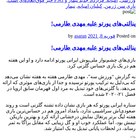
ورزشی
,
امباپه: قرارداد جدید نیمار و PSG خبر فوق‌العاده‌ای است
,
پاری سن ژرمن
,
کیلیان امباپه
,
نیمار
پنالتی‌های پورتو علیه مهدی طارمی!
Posted on
فوریه 8, 2021
by
asaran
پنالتی‌های پورتو علیه مهدی طارمی!
بازی‌های چشم‌نواز ملی‌پوش ایرانی پورتو ادامه دارد و او این هفته
هم در یک بازی حساس گلزنی کرد.
به گزارش “ورزش سه”، مهدی طارمی هفته به هفته نشان می‌دهد
که بی‌دلیل به ترکیب پورتو نرسیده و جدا از بازی‌های موثری که ارائه
می‌دهد، با گلزنی‌های خود تبدیل به مرد اول قهرمان سابق اروپا در
فصل ۲۱-۲۰۲۰ شده است.
ستاره ایرانی پورتو که هر بازی نشان داده تشنه گلزنی است و روند
صعودی‌اش سراشیبی ندارد، بامداد امروز هم در حساس‌ترین بازی
هفته لیگ برتر پرتغال نمایش درخشانی ارائه کرد و بهترین بازیکن
تیمش بود، اما عملکرد خوب او و گل زیبایی که مقابل براگا به ثمر
رساند، در لحظات پایانی تبدیل به یک امتیاز شد.