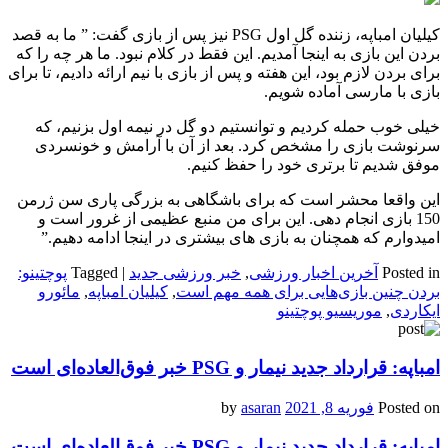
کیلیان امباپه، زننده گل اول
PSG
نیز پس از بازی گفت: ” ما به قصد
بردن این بازی به اینجا آمدیم. این فقط در کلام نبود. ما هر چه را که
برای بردن لازم بود، این هفته و پس از بازی با نیم ارائه دادیم، تا برای
بازی با مارسی آماده شویم.
خیلی خوب حمله کردیم و توانستیم دو گل در نیمه اول بزنیم، که
سرنوشت بازی را مشخص کرد. بعد از آن با آرامش و خونسردی
موفق شدیم تا برتری خود را حفظ کنیم.
این واقعا محشر است که برای باشگاهی به بزرگی پاری سن ژرمن
150 بازی انجام دهی. این برای من منبع عظیمی از غرور است و
امیدوارم که همچنان به بازی های بیشتری در اینجا ادامه دهیم.”
Posted in
آخرین اخبار ورزشی
,
خبر ورزشی جدید
|
Tagged
پوچتینو:
بردن چنین بازی‌هایی برای همه مهم است
,
کیلیان امباپه
,
مائورو
ایکاردی
,
موریسیو پوچتینو
امباپه: قرارداد جدید نیمار و PSG خبر فوق‌العاده‌ای است
Posted on
فوریه 8, 2021
by
asaran
امباپه: قرارداد جدید نیمار و PSG خبر فوق‌العاده‌ای است