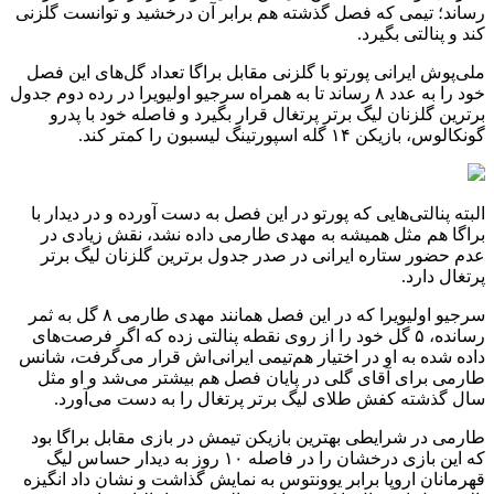
رساند؛ تیمی که فصل گذشته هم برابر آن درخشید و توانست گلزنی
کند و پنالتی بگیرد.
ملی‌پوش ایرانی پورتو با گلزنی مقابل براگا تعداد گل‌های این فصل
خود را به عدد ۸ رساند تا به همراه سرجیو اولیویرا در رده دوم جدول
برترین گلزنان لیگ برتر پرتغال قرار بگیرد و فاصله خود با پدرو
گونکالوس، بازیکن ۱۴ گله اسپورتینگ لیسبون را کمتر کند.
البته پنالتی‌هایی که پورتو در این فصل به دست آورده و در دیدار با
براگا هم مثل همیشه به مهدی طارمی داده نشد، نقش زیادی در
عدم حضور ستاره ایرانی در صدر جدول برترین گلزنان لیگ برتر
پرتغال دارد.
سرجیو اولیویرا که در این فصل همانند مهدی طارمی ۸ گل به ثمر
رسانده، ۵ گل خود را از روی نقطه پنالتی زده که اگر فرصت‌های
داده شده به او در اختیار هم‌تیمی ایرانی‌اش قرار می‌گرفت، شانس
طارمی برای آقای گلی در پایان فصل هم بیشتر می‌شد و او مثل
سال گذشته کفش طلای لیگ برتر پرتغال را به دست می‌آورد.
طارمی در شرایطی بهترین بازیکن تیمش در بازی مقابل براگا بود
که این بازی درخشان را در فاصله ۱۰ روز به دیدار حساس لیگ
قهرمانان اروپا برابر یوونتوس به نمایش گذاشت و نشان داد انگیزه