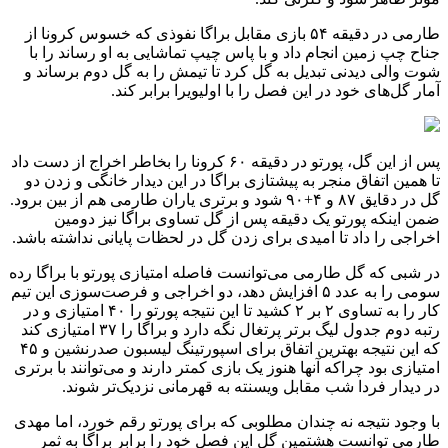
طارمی در دقیقه ۵۴ بازی مقابل براگا نفوذی که خسوس کرونا از
جناح چپ زمین انجام داد و با پاس چیپ تماشایی به او رساند را با
شوت والی دیدنی تبدیل به گل کرد تا تیمش را به گل دوم برساند و
آمار گل‌های خود در این فصل را با اولیویرا برابر کند.
پس از این گل، پورتو در دقیقه ۶۰ کرونا را بخاطر اخراج از دست داد
تا همین اتفاق منجر به پیشتازی براگا در این دیدار خانگی و زدن دو
گل در دقایق ۸۷ و ۴+۹۰ شود و برتری یاران طارمی هم از بین برود.
ضمن اینکه پورتو یک دقیقه پس از گل تساوی براگا نیز دومین
اخراجی را داد تا امیدی برای زدن گل در لحظات پایانی نداشته باشد.
در شبی که گل طارمی می‌توانست فاصله امتیازی پورتو با براگا رده
سومی را به عدد ۵ افزایش دهد، دو اخراجی و فرصت‌سوزی این تیم
کار را به تساوی ۲ بر ۲ کشید تا این نتیجه پورتو را ۴۰ امتیازی و در
رتبه دوم جدول لیگ برتر پرتغال نگه دارد و براگا را ۳۷ امتیازی کند
که این نتیجه بهترین اتفاق برای اسپورتینگ لیسبون صدرنشین و ۴۵
امتیازی بود چراکه آنها هنوز یک بازی کمتر دارند و می‌توانند با برتری
در دیدار فردا شب مقابل ویسنته به قهرمانی نزدیک‌تر شوند.
با وجود نتیجه نه چندان مطلوبی که برای پورتو رقم خورد، اما مهدی
طارمی توانست هشتمین گل این فصل خود را برابر براگا به ثمر