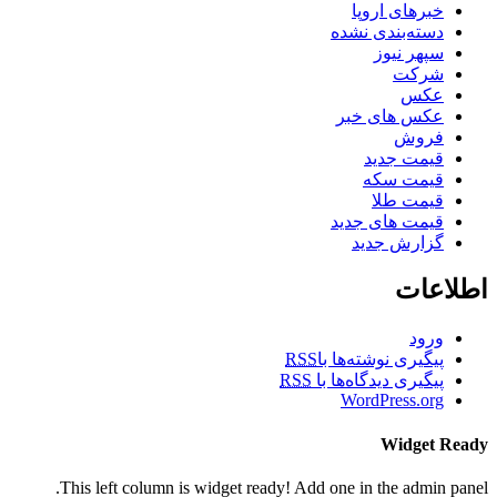
خبرهای اروپا
دسته‌بندی نشده
سپهر نیوز
شرکت
عکس
عکس های خبر
فروش
قیمت جدید
قیمت سکه
قیمت طلا
قیمت های جدید
گزارش جدید
اطلاعات
ورود
پیگیری نوشته‌ها با
RSS
پیگیری دیدگاه‌ها با
RSS
WordPress.org
Widget Ready
This left column is widget ready! Add one in the admin panel.