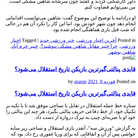
داور کارشکنی کردند و گفتند چون سرشانه شاهین مشکی است،
من نمی‌توانم قضاوت کنم.
او درادامه با توضیح این موضوع گفت: شاهین می‌توانست اقداماتی
انجام دهد چون شهر خودش بود. اما این کار را نکرد آن هم در حالی
که شب قبل بازی هماهنگی انجام شده بود.
Posted in
آخرین اخبار ورزشی
,
خبر ورزشی جدید
|
Tagged
اخبار
ورزشی
,
چرا خیبر مقابل شاهین مشکی نپوشید؟
,
خیبر خرم آباد
,
شاهین بوشهر
قایدی پنالتی‌گیرترین بازیکن تاریخ استقلال می‌شود؟
Posted on
فوریه 8, 2021
by
asaran
قایدی پنالتی‌گیرترین بازیکن تاریخ استقلال می‌شود؟
ستاره خط حمله استقلال در تقابل با نساجی موفق شد تا با تکیه بر
تکنیک خود، از خط دفاعی حریف پنالتی بگیرد، هر چند این پنالتی را
خود او با ضربه‌ای چیپ به تیرک دروازه از دست داد.
به گزارش “ورزش سه”، آنقدر بازی استقلال و نساجی زیر سایه
حواشی پس از آن و اتفاقاتی که برای وریا غفوری رخ داد، بود که