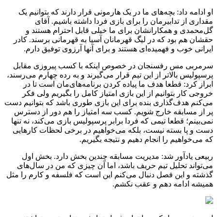
او ادامه داد: بچه‌های ما در یک هارمونی قرار دارند که بتوانیم یک
مقداری از تدابیرمان را برای بازی فردا داشته باشیم. آقای
گل‌محمدی و همکارانشان برای ما خیلی قابل احترام هستند و
حقشان هم بود که در لیگ قهرمانان آسیا به قهرمانی برسند. کادر
ایرانی خوب و فهمیده‌ای هستند و برای آنها آرزوی توفیق دارم.
سرمربی مس رفسنجان در خصوص اینکه با کسب پیروزی مقابل
پرسپولیس بالاتر از این تیم قرار می‌گیرند و به رده چهارم می‌رسند،
ابراز کرد: قطعا هدف ما پیاده کردن برنامه‌های‌مان است تا در
خروجی کار بتوانیم از این بازی امتیاز کامل را بگیریم ولی فکر
می‌کنم هدف‌گذاری بنده برای این بازی طوری باشد که بتوانیم دست
پر از مسابقه خارج شویم. کسب سه امتیاز را هم دور از دسترس
نمی‌بینم؛ قطعا تیمی که فردا برابر پرسپولیس بازی می‌کند، نه تنها
دست و پا بسته نیست، بلکه می‌خواهیم در برخی لحظات کارهایی
که می‌خواهیم را انجام دهیم و نتیجه بگیریم.
ربیعی یادآور شد: مدیریت مسابقه چندین بخش دارد. بخش اول
می‌تواند تحلیل تیم حریف باشد، اما آن چیزی که من در سال‌های
گذشته و این فصل دنبال می‌کنم این است که فلسفه و کارم را مثل
همیشه ادامه دهم و عقب نکشم.