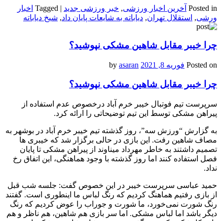
Posted in
آخرین اخبار ورزشی
,
خبر ورزشی جدید
|
Tagged
اخبار
ورشی
,
استقلال تهران
,
دیاباته به شایعات پایان داد
,
شیخ دیاباته
چرا خیبر مقابل شاهین مشکی نپوشید؟
Posted on
فوریه 8, 2021
by
asaran
چرا خیبر مقابل شاهین مشکی نپوشید؟
سرپرست تیم فوتبال خیبر خرم آباد درخصوص عدم استفاده از
پیراهن مشکی توسط این تیم توضیحاتی را ارائه کرد.
به گزارش “ورزش سه”، روز گذشته تیم خیبر خرم آباد در بوشهر به
مصاف شاهین رفت. این بازی در حالی برگزار شد که خیبری ها
تصمیم داشتند به خاطر مهرداد میناوند از پیراهن مشکی تا پایان
فصل استفاده کنند اما روز گذشته با وجود هماهنگی، این اتفاق رخ
نداد.
حمید عباسی سرپرست خیبر در این خصوص گفت: جلسه شب قبل
از بازی رفتیم هماهنگ کردیم که رنگ لباس ما اینطوری است. گفتند
رنگ شورت نمی‌خورد، ما شورت و جوراب را عوض کردیم که رنگ
دیگر باشد اما لباس مشکی. اما سر بازی هم شاهین، هم ناظر و هم