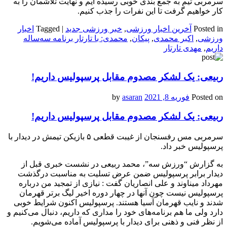
سرمربی تیم به جمع بندی خوبی رسیده ایم و نهایت تلاشمان را به
کار خواهیم گرفت تا این نفرات را جذب کنیم.
Posted in
آخرین اخبار ورزشی
,
خبر ورزشی جدید
|
Tagged
اخبار
ورزشی
,
اکبر محمدی
,
پیکان
,
محمدی: با تارتار برنامه سه‌ساله
داریم
,
مهدی تارتار
ربیعی: یک لشکر مصدوم مقابل پرسپولیس داریم!
Posted on
فوریه 8, 2021
by
asaran
ربیعی: یک لشکر مصدوم مقابل پرسپولیس داریم!
سرمربی مس رفسنجان از غیبت قطعی ۵ بازیکن تیمش در دیدار با
پرسپولیس خبر داد.
به گزارش “ورزش سه”، محمد ربیعی در نشست خبری قبل از
دیدار برابر پرسپولیس ضمن عرض تسلیت به مناسبت درگذشت
مهرداد میناوند و علی انصاریان گفت : نیازی از تمجید من درباره
پرسپولیس نیست چون آنها در چهار دوره اخیر لیگ برتر قهرمان
شدند و نایب قهرمان آسیا هستند. پرسپولیس اکنون شرایط خوبی
دارد ولی ما هم برنامه‌های خود را مداری که داریم، دنبال می‌کنیم و
از نظر فنی و ذهنی برای دیدار با پرسپولیس آماده می‌شویم.