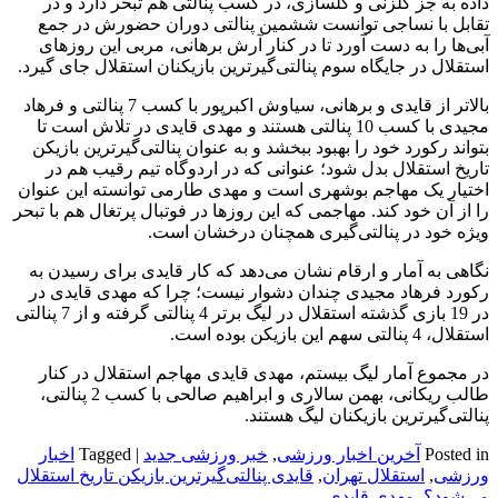
داده به جز گلزنی و گلسازی، در کسب پنالتی هم تبحر دارد و در
تقابل با نساجی توانست ششمین پنالتی دوران حضورش در جمع
آبی‌ها را به دست آورد تا در کنار آرش برهانی، مربی این روزهای
استقلال در جایگاه سوم پنالتی‌گیرترین بازیکنان استقلال جای گیرد.
بالاتر از قایدی و برهانی، سیاوش اکبرپور با کسب 7 پنالتی و فرهاد
مجیدی با کسب 10 پنالتی هستند و مهدی قایدی در تلاش است تا
بتواند رکورد خود را بهبود ببخشد و به عنوان پنالتی‌گیرترین بازیکن
تاریخ استقلال بدل شود؛ عنوانی که در اردوگاه تیم رقیب هم در
اختیار یک مهاجم بوشهری است و مهدی طارمی توانسته این عنوان
را از آن خود کند. مهاجمی که این روزها در فوتبال پرتغال هم با تبحر
ویژه خود در پنالتی‌گیری همچنان درخشان است.
نگاهی به آمار و ارقام نشان می‌دهد که کار قایدی برای رسیدن به
رکورد فرهاد مجیدی چندان دشوار نیست؛ چرا که مهدی قایدی در
در 19 بازی گذشته استقلال در لیگ برتر 4 پنالتی گرفته و از 7 پنالتی
استقلال، 4 پنالتی سهم این بازیکن بوده است.
در مجموع آمار لیگ بیستم، مهدی قایدی مهاجم استقلال در کنار
طالب ریکانی، بهمن سالاری و ابراهیم صالحی با کسب 2 پنالتی،
پنالتی‌گیرترین بازیکنان لیگ هستند.
Posted in
آخرین اخبار ورزشی
,
خبر ورزشی جدید
|
Tagged
اخبار
ورزشی
,
استقلال تهران
,
قایدی پنالتی‌گیرترین بازیکن تاریخ استقلال
می‌شود؟
,
مهدی قایدی