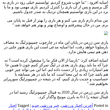
امباپه افزود : “ما خوب شروع کردیم. توانستیم خیلی زود در بازی به
گل برسیم و پس از آن بازی را کنترل کردیم. بازی مهمی بود و ما با
برد در این بازی توانستیم همچنان نزدیک به صدر جدول باشیم.
من مدام دارم بازی می کنم و هر بازی را بهتر از قبل به پایان می
برم. من در حال پیشرفتم و اوضاع بهتر و بهتر هم خواهد شد.”
پاری سن ژرمن در پایان این ماه در چارچوب چمپیونزلیگ به مصاف
بارسلونا خواهد رفت، اما امباپه مدعی است این بازی هنوز جایی در
ذهن هم تیمی هایش ندارد.
امباپه اضافه کرد: “بارسا از الان فکر ما را مشغول کرده است؟ نه.
چرا که ما باید روی بازی بعدی در لیگ تمرکز کنیم چون تا همین جا
هم امتیازات زیادی را از دست داده ایم. اما این می تواند چیز خوبی
هم باشد چرا که به این معنا است که ما باید در هر مسابقه با
حساسیت و جدیت بازی کنیم، که در نتیجه در چمپیونزلیگ سورپرایز
نخواهیم شد.”
پاری سن ژرمن در سال 2020 به فینال چمپیونزلیگ رسید اما در
فینال نتیجه را 1-0 به بایرن مونیخ واگذار کرد.
Posted in
آخرین اخبار ورزشی
,
خبر ورزشی جدید
|
Tagged
اخبار