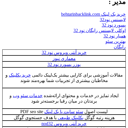
مدیر :
خرید بک لینک behtarinbacklink.com
لایسنس نود32
پسورد نود 32
اوکلی لایسنس رایگان نود 32
همیار نود 32
بهترین سئو
رایگان
خرید آنتی ویروس نود 32
معماری نیوز
يوزر پسورد نود 32
مقالات آموزشی برای کارایی بیشتر بک‌لینک دائمی
خرید بکلینک
و
مخاطبان بیشتری از تجربیات شما بهره‌مند شوند
ایجاد تمایز در خدمات و محتوای ارائه‌شده
خدمات سئو وب
و
برندتان در میان رقبا برجسته‌تر شود
لیست اصول
سئو سایت یا بک لینک
PDF seo site
هزینه رتبه گوگل
بکلینک طبیعی
با هدف جستجوی گوگل
خرید آنتی ویروس nod32