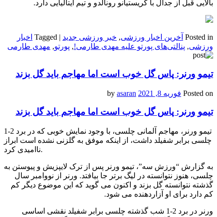
بالایی قبل از جدال با کریستیانو رونالدو و تیم ایتالیایی دارد.
Posted in
آخرین اخبار ورزشی
,
خبر ورزشی جدید
|
Tagged
اخبار
ورزشی
,
پنالتی‌های پورتو علیه مهدی طارمی!
,
پورتو
,
مهدی طارمی
تیمو ورنر: پاس گل خوب است اما مهاجم باید گل بزند
Posted on
فوریه 8, 2021
by
asaran
تیمو ورنر: پاس گل خوب است اما مهاجم باید گل بزند
تیمو ورنر، مهاجم آلمانی چلسی، با وجود نمایش خوبی که در برد 2-1
چلسی برابر شفیلد داشت، از اینکه موفق به گلزنی نشده است ابراز
ناامیدی کرد.
به گزارش “ورزش سه”، تیمو ورنر پس از ترک لایپزیش و پیوستن به
چلسی، هنوز نتوانسته در لیگ برتر جا بیافتد. ورنر از نووامبر سال
گذشته نتوانسته گل بزند و اکنون می گوید که این موضوع دیگر کم
کم دارد برای او آزاردهنده می شود.
ورنر در برد 2-1 شب گذشته چلسی برابر شفیلد نقشی اساسی