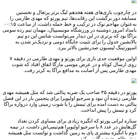
در چارچوب بازی‌های هفته هجدهم لیگ برتر پرتغال و نخستین
مسابقه دور برگشت این رقابت‌ها، تیم پورتو که مهدی طارمی را
به‌عنوان مهاجم نوک در ترکیب و خط حمله داشت، از ساعت ۰۰:۱۵
بامداد امروز دوشنبه در ورزشگاه مونیسیپال، مهمان تیم رده سومی
براگا بود که برتری در این دیدار می‌توانست شانس این دو تیم
بالانشین جدول را برای تثبیت جایگاه دومی و نزدیک‌تر شدن به
اسپورتینگ لیسبون صدرنشین بالاتر ببرد.
اولین موقعیت جدی بازی برای پورتو و مهدی طارمی در دقیقه ۷
روی ارسال کوتاه و در عرض موسی مارگا اتفاق افتاد که شوت
مهدی طارمی پس از اصابت به مدافع براگا به کرنر رفت.
پورتو در دقیقه ۳۵ صاحب یک ضربه پنالتی شد که مثل همیشه مهدی
طارمی زننده آن نبود و سرجیو اولیویرا برای پنجمین بار در این فصل
پنالتی به دست آمده برای تیمش را با شوت زمینی وارد دروازه براگا
کرد و تیمش را پیش انداخت.
ستاره ایرانی پورتو که انگیزه زیادی برای مساوی کردن تعداد
گل‌هایش در عدد ۸ با سرجیو اولیویرا هم‌تیمی‌اش داشت، در نیمه
دوم با انگیزه بیشتری پای به زمین گذاشت و توانست مثل همیشه
موثر ظاهر شود و گلزنی کند.