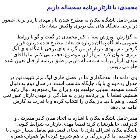
محمدی: با تارتار برنامه سه‌ساله داریم
مدیرعامل باشگاه پیکان به مطرح شدن نام مهدی تارتار برای حضور
در برخی باشگاه های لیگ برتری واکنش نشان داد.
به گزارش “ورزش سه”، اکبر محمدی در گفت و گو با روابط
عمومی باشگاه پیکان درباره شایعات مطرح شده درباره قرار
گرفتن نام مهدی تارتار در بین گزینه های برخی باشگاه های لیگ
برتری عنوان کرد: من از این موضوع تعجب می کنم. ما با آقای
مهدی تارتار برنامه سه ساله داریم و طبق برنامه از قبل تعیین شده
جلو می رویم.
وی ادامه داد: هدفگذاری ما در فصل جاری لیگ برتر تثبیت تیم در
جدول رده بندی با یک جایگاه مناسب است، در سال دوم به دنبال
کسب سهمیه آسیایی خواهیم بود و برای سال سوم به دنبال رتبه
هستیم. قطعا با این برنامه ریزی به سادگی از مهدی تارتار عبور نمی
کنیم، او هم با دید باز پیکان را انتخاب کرده و با قدرت به کارش
ادامه می دهد.
مدیرعامل باشگاه پیکان با اشاره به اتحاد میان کادر مدیریتی و
کادرفنی خاطرنشان کرد: قطعا مهدی تارتار به شرایط کنونی
باشگاه پیکان اشراف دارد. تا اینجای فصل هم تعامل بسیار خوبی با
او داشتیم. ما کار بزرگی را با هم شروع کرده ایم؛ همواره همراه