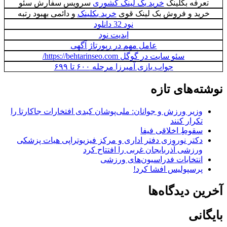
تعرفه بکلینک
خرید بک لینک کشوری
سرویس سفارش سئو
خرید و فروش بک لینک قوی
خرید بکلینک
و دائمی بهبود رتبه
نود 32 دانلود
ابدیت نود
عامل مهم در رپورتاژ آگهی
سئو سایت در گوگل https://behtarinseo.com/
جواب بازی آمیرزا مرحله ۶۰۰ تا ۶۹۹
نوشته‌های تازه
وزیر ورزش و جوانان: ملی‌پوشان کبدی افتخارات جاکارتا را
تکرار کنند
سقوطِ اخلاقی فیفا
دکتر نوروزی دفتر اداری و مرکز فیزیوتراپی هیات پزشکی
ورزشی آذربایجان غربی را افتتاح کرد
انتخابات فدراسیون‌های ورزشی
پرسپولیس افشا کرد!
آخرین دیدگاه‌ها
بایگانی