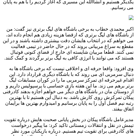
یکدیگر هستیم و انشاالله این مسیری که آغاز کردیم را با هم به پایان
می رسانیم.
اکبر محمدی خطاب به برخی باشگاه های لیگ برتری نیز گفت: من
از باشگاه های لیگ برتری که ازقضا هزینه زیادی هم انجام داده اند،
می خواهم که در انتخاب هایشان دقت بیشتری داشته باشند و در این
مقطع به سراغ مربیانی بروند که در حال حاضر در تیمی فعالیت
نمی کنند. قطعا مربیان شایسته ای خارج از فضای کنونی فوتبال
هستند که می توانند با انرژی کافی به لیگ برتر برگردند و کمک کنند.
وی افزود: واقعا حرفه ای و اخلاقی نیست که برخی باشگاه ها به
دنبال سرمربی ای می روند که با باشگاه دیگری قرارداد دارد. این
اقدام غیرحرفه ای تمرکز سرمربی ما را در کوران مسابقات لیگ
برتر برهم می زند. ما این هفته بازی حساسی با پرسپولیس داریم و
از دوستان مان در باشگاه های دیگر می خواهم اجازه بدهند کادرفنی
پیکان تمرکزش روی کارش باشد. به دنبال این هستیم تا با بهترین
رتبه نیم فصل اول را به پایان برسانیم و امیدوارم بهترین ها برایمان
اتفاق بیفتد.
مدیرعامل باشگاه پیکان در بخش پایانی صحبت هایش درباره تقویت
تیمش در نقل و انتقالات زمستانی تاکید کرد: ما پیگیر درخواست
های کادرفنی برای تقویت تیم هستیم. درباره بازیکنان مورد نظر