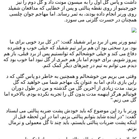
داشت و پاس گل اول را به میسون مونت داد و گل دوم را نیز
جورجینیو از روی نقطه پنالتی و پس از خطایی که مدافعان شفیلد
روی ورنر انجام داده بودند، به ثمر رساند. اما مهاجم جوان چلسی
همچنان در حسرت گلزنی می سوزد.
تیمو ورنر پس از برد برابر شفیلد گفت: “در کل برد خوبی برای ما
بود. برد سختی بود آن هم برابر تیم شفیلد که خیلی خوب و فشرده
دفاع می کند و خیلی خوشحالم که توانستیم پس از برد قبلی، باز هم
پیروز شویم. برای خودم اما باز هم خبری از گل نبود اما خوب بود که
دیدم می توانم به تیم در چیزهای دیگر کمک کنم.
وقتی می بریم من خوشحالم و همچنین به خاطر دو پاس گلی که د
راین بازی دادم، اما به عنوان یک مهاجم شما می خواهید که گل
بزنید، مدت زیادی از آخرین گل من گذشته و من در طول دوران
فوتبالم هرگز اینهمه مدت بدون گل را تجربه نکرده بودم. بالاخره اما
گل می زنم.”
ورنر با رد این موضوع که باید خودش پشت ضربه پنالتی می ایستاد
گفت: “در آینده شاید بتوانم پنالتی بزنم، اما در این لحظه قبل از
اینکه پشت ضربات پنالتی بایستم، باید چند تا گل معمولی و نرمال
بزنم.