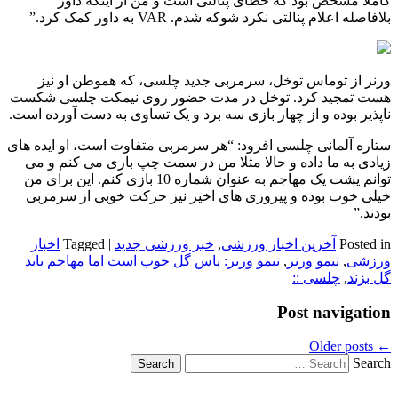
کاملا مشخص بود که خطای پنالتی است و من از اینکه داور
بلافاصله اعلام پنالتی نکرد شوکه شدم.
VAR
به داور کمک کرد.”
ورنر از توماس توخل، سرمربی جدید چلسی، که هموطن او نیز
هست تمجید کرد. توخل در مدت حضور روی نیمکت چلسی شکست
ناپذیر بوده و از چهار بازی سه برد و یک تساوی به دست آورده است.
ستاره آلمانی چلسی افزود: “هر سرمربی متفاوت است، او ایده های
زیادی به ما داده و حالا مثلا من در سمت چپ بازی می کنم و می
توانم پشت یک مهاجم به عنوان شماره 10 بازی کنم. این برای من
خیلی خوب بوده و پیروزی های اخیر نیز حرکت خوبی از سرمربی
بودند.”
Posted in
آخرین اخبار ورزشی
,
خبر ورزشی جدید
|
Tagged
اخبار
ورزشی
,
تیمو ورنر
,
تیمو ورنر: پاس گل خوب است اما مهاجم باید
گل بزند
,
چلسی ::
Post navigation
Older posts
←
Search