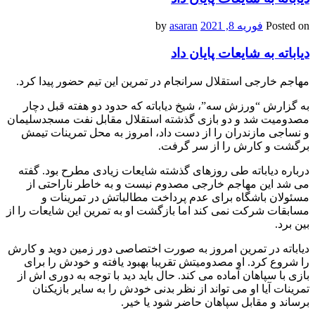
Posted on
فوریه 8, 2021
by
asaran
دیاباته به شایعات پایان داد
مهاجم خارجی استقلال سرانجام در تمرین این تیم حضور پیدا کرد.
به گزارش “ورزش سه”، شیخ دیاباته که حدود دو هفته قبل دچار
مصدومیت شد و دو بازی گذشته استقلال مقابل نفت مسجدسلیمان
و نساجی مازندران را از دست داد، امروز به محل تمرینات تیمش
برگشت و کارش را از سر گرفت.
درباره دیاباته طی روزهای گذشته شایعات زیادی مطرح بود. گفته
می شد این مهاجم خارجی مصدوم نیست و به خاطر ناراحتی از
مسئولان باشگاه برای عدم پرداخت مطالباتش در تمرینات و
مسابقات شرکت نمی کند اما بازگشت او به تمرین این شایعات را از
بین برد.
دیاباته در تمرین امروز به صورت اختصاصی دور زمین دوید و کارش
را شروع کرد. او مصدومیتش تقریبا بهبود یافته و خودش را برای
بازی با سپاهان آماده می کند. حال باید دید با توجه به دوری اش از
تمرینات آیا او می تواند از نظر بدنی خودش را به سایر بازیکنان
برساند و مقابل سپاهان حاضر شود یا خیر.