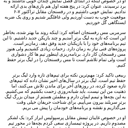
او در خصوص اینکه در ابتدای فصل نمایش چندان خوبی نداشتند و به
برد نرسیدند، عنوان کرد: در پنج هفته اول هم بازی‌های بدی ارائه
ندادیم. نمایش خوبی داشتیم و در رفسنجان مقابل تراکتور ۷-۶
موقعیت خوب به دست آوردیم ولی غافلگیر شدیم و روی یک ضربه
ایستگاهی گل خوردیم.
سرمربی مس رفسنجان اضافه کرد: اینکه روند ما بهتر شده، بخاطر
این است که تازه به لیگ برتر آمدیم و چند بازیکن جدید داشتیم. تا این
تیم برنامه‌های خود را با بازیکنان جدید وفق دهد، زمان‌بر است.
پروژه‌های فنی نیاز به زمان دارد. زحمات زیادی کشیدیم ولی هنوز
مس رفسنجان کار دارد. برنامه‌ریزی اینطور تیم ها کار دشواری
است ولی تمام تلاشم است تا مس رفسنجان را در لیگ برتر حفظ
کنیم.
ربیعی تاکید کرد: مهم‌ترین نکته برای تیم‌های تازه وارد لیگ برتر
حفظ تیم است. لیگ برتر در سال‌های اخیر نشان داده که تیم‌های
تازه صعود کرده، در روزهای آخر برای ماندن تلاش می‌کنند، اما
ذهنیت من این نیست. باید شبانه‌روزی زحمت بکشیم که می‌کشیم.
به این بچه‌ها و تیمم ایمان دارم و مطمئن هستم از میدان بزرگ لیگ
برتر سربلند بیرون می‌آییم. برای شناخت حریفان خیلی وقت
می‌گذاریم و نقشه و برنامه‌های خودمان را پیش می بریم.
او در خصوص غایبان تیمش مقابل پرسپولیس ابراز کرد: یک لشکر
مصدوم داریم. در پروژه تیمسازی سعی کردم بچه‌ها در محور تیم