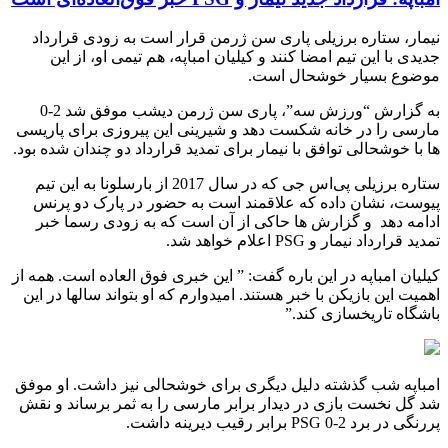
نیمار، ستاره برزیلی پاری سن ژرمن قرار است به زودی قرارداد
جدیدی با این تیم امضا کنند و کیلیان امباپه، هم تیمی او، از این
موضوع بسیار خوشحال است.
به گزارش “ورزش سه”، پاری سن ژرمن دیشب موفق شد 2-0
مارسی را در خانه شکست دهد و شیرینی این پیروزی برای پاریسی
ها با خوشحالی توافق با نیمار برای تمدید قرارداد دو چندان شده بود.
ستاره برزیلی پی‌اس جی که در
سال 2017 از بارسلونا به این تیم
پیوست، نشان داده که علاقمند است به حضور در پارک دو پرنس
ادامه دهد و گزارش ها حاکی از آن است که به زودی رسما خبر
تمدید قرارداد نیمار و
PSG
اعلام خواهد شد.
کیلیان امباپه در این باره گفت: ” این خبری فوق العاده است. همه از
اهمیت این بازیکن با خبر هستند. امیدوارم که او بتواند سالها در این
باشگاه تاریخسازی کند.”
امباپه شب گذشته دلیل دیگری برای خوشحالی نیز داشت. او موفق
شد گل نخست بازی در دیدار برابر مارسی را به ثمر برساند و نقش
پررنگی در برد 2-0
PSG
برابر رقیب دیرینه داشت.