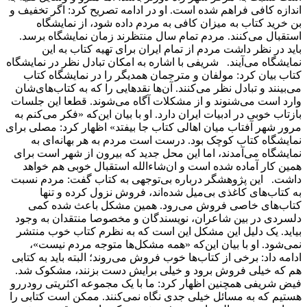
اندازه کافی فراهم شده است. او در ادامه تصریح کرد: اگر تخفیف و
بن خرید کتاب به میزان کافی به مردم داده شود، از نمایشگاه
استقبال می‌کنند. مردم تمام سال منتظرند زمان نمایشگاه برسد.
باید در نظر داشت مردم از تمام ایران برای تهیه کتاب به این
نمایشگاه می‌آیند. شریفی با اشاره به امکان تبادل نظر در نمایشگاه
کتاب بیان کرد: مولفان و مترجمان همدیگر را در نمایشگاه کتاب
می‌بینند و تبادل نظر می‌کنند. آن‌ها نقدهایی را که به کتاب‌های‌شان
وارد است می‌شنوند و از مشکلات آگاه می‌شوند. قطعا این جلسات
بازتاب خوبی در ادبیات ایران دارد. او با بیان این‌که «فکر می‌کنم به
مرور شهر آفتاب میان اهالی کتاب جا بیفتد» اظهار کرد: مصلی برای
نمایشگاه کتاب کوچک بود. درست است مردم به هر بهانه‌ای به
نمایشگاه می‌آمدند، اما این محل جدید که بیرون از شهر است برای
همین کار آماده شده است و ان‌شاءالله استقبال خوبی هم خواهد
داشت. این پژوهشگر درباره بی‌توجهی به کتاب گفت: مردم نسبت
به کتاب‌های کاغذی بی‌میل شده‌اند، فروش نزول کرده و تنها
کتاب‌های خاصی فروش می‌رود. همین مشکل باعث شده کمی
دلسردی در بین شاعران، نویسندگان و مخصوصا منتقدان به وجود
بیاید. یک دلیل این مشکل این است که به نظرم کتاب خوب منتشر
نمی‌شود. او با بیان این‌که «همه مشکل‌ها متوجه مردم نیست»،
ادامه داد: برخی از کتاب‌ها خوب فروش می‌روند؛ البته باید به کتابی
هم که خیلی فروش برود و خیلی برایش دست بزنند، مشکوک شد.
فیض شریفی همچنین اظهار کرد: ما با یک مجموعه اکثریتی رودررو
هستیم که به مسائل خیلی جدی نگاه نمی‌کنند. ممکن است کتابی را