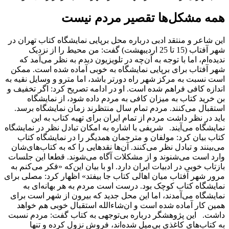
همه مشکل‌ها تقصیر مردم نیست
این شاعر و منتقد ادبی درباره محل برپایی نمایشگاه کتاب تهران در
شهر آفتاب (15 تا 25 اردیبهشت) گفت: من محیط را از نزدیک
ندیده‌ام، اما با توجه به آن‌چه در تلویزیون دیدم به نظر می‌آمد که
شهر آفتاب برای برپایی نمایشگاه به خوبی آماده شده است. ممکن
است نسبت به مرکز شهر راه دورتر باشد، اما مترو و وسایل نقیه به
اندازه کافی فراهم شده است. او در ادامه تصریح کرد: اگر تخفیف و
بن خرید کتاب به میزان کافی به مردم داده شود، از نمایشگاه
استقبال می‌کنند. مردم تمام سال منتظرند زمان نمایشگاه برسد.
باید در نظر داشت مردم از تمام ایران برای تهیه کتاب به این
نمایشگاه می‌آیند. شریفی با اشاره به امکان تبادل نظر در نمایشگاه
کتاب بیان کرد: مولفان و مترجمان همدیگر را در نمایشگاه کتاب
می‌بینند و تبادل نظر می‌کنند. آن‌ها نقدهایی را که به کتاب‌های‌شان
وارد است می‌شنوند و از مشکلات آگاه می‌شوند. قطعا این جلسات
بازتاب خوبی در ادبیات ایران دارد. او با بیان این‌که «فکر می‌کنم به
مرور شهر آفتاب میان اهالی کتاب جا بیفتد» اظهار کرد: مصلی برای
نمایشگاه کتاب کوچک بود. درست است مردم به هر بهانه‌ای به
نمایشگاه می‌آمدند، اما این محل جدید که بیرون از شهر است برای
همین کار آماده شده است و ان‌شاءالله استقبال خوبی هم خواهد
داشت. این پژوهشگر درباره بی‌توجهی به کتاب گفت: مردم نسبت
به کتاب‌های کاغذی بی‌میل شده‌اند، فروش نزول کرده و تنها