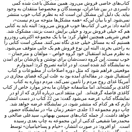
کتاب‌های خاصی فروش می‌رود. همین مشکل باعث شده کمی
دلسردی در بین شاعران، نویسندگان و مخصوصا منتقدان به وجود
بیاید. یک دلیل این مشکل این است که به نظرم کتاب خوب منتشر
نمی‌شود. او با بیان این‌که «همه مشکل‌ها متوجه مردم نیست»،
ادامه داد: برخی از کتاب‌ها خوب فروش می‌روند؛ البته باید به کتابی
هم که خیلی فروش برود و خیلی برایش دست بزنند، مشکوک شد.
فیض شریفی همچنین اظهار کرد: ما با یک مجموعه اکثریتی رودررو
هستیم که به مسائل خیلی جدی نگاه نمی‌کنند. ممکن است کتابی را
به راحتی بخرند، البته این نوع فروش هم یک جایی متوقف می‌شود.
به نظرم می‌آید استقبال خود گروه خواص – مولفان و مترجمان –
خوب نیست. این گروه دست‌شان برای نوشتن و پای‌شان برای آمدن
به نمایشگاه کُند شده است. او در ادامه تصریح کرد: امیدوارم
موقعیتی فراهم شود که مثل دوره اصلاحات از مطبوعات و کتاب
استقبال شود. در مقاله‌ای آمده بود به علت این‌که فضای مجازی در
آمریکا غذای روح مردم را تامین نمی‌کند، مردم دوباره به کتاب
کاغذی برگشته‌اند. اما متاسفانه جوانان ما به‌جز موارد خاص از کتاب
کاغذی فاصله گرفته‌اند. این منتقد ادبی درباره آثاری که از او در
نمایشگاه کتاب عرضه می‌شود گفت: من 22 کتاب در دست انتشار
دارم که هر کدام که منتشر شود، در نمایشگاه عرضه خواهد شد.
چاپ دوم مجموعه 13 جلدی «شعر زمان ما» در نمایشگاه حضور
خواهد داشت. از جمله کتاب‌های سیمین بهبهانی، سیدعلی صالحی و
محمدرضا شفیعی کدکنی از این مجموعه به چاپ بعدی رسیده
است. او افزود: در صورت انتشار، «خیام و پساخیامیان» توسط
نشر نگاه، نقد تطبیقی «کیمیای رحمانی»، رمان چندمتنی «غم