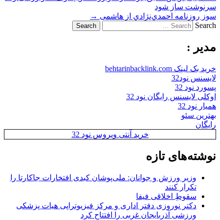
سرنوشت ساز شود
سوز روزنامه احمدي‌نژادي از هاشمی
→
Search
مدیر :
خرید بک لینک behtarinbacklink.com
لایسنس نود32
پسورد نود 32
اوکلی لایسنس رایگان نود 32
همیار نود 32
بهترین سئو
رایگان
خرید آنتی ویروس نود 32
نوشته‌های تازه
وزیر ورزش و جوانان: ملی‌پوشان کبدی افتخارات جاکارتا را
تکرار کنند
سقوطِ اخلاقی فیفا
دکتر نوروزی دفتر اداری و مرکز فیزیوتراپی هیات پزشکی
ورزشی آذربایجان غربی را افتتاح کرد