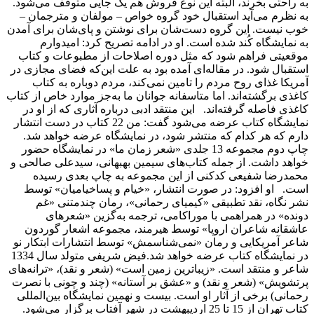
به راحتی بخرند، البته این نوع فروش هم یک جایی متوقف می‌شود.
به نظرم می‌آید استقبال خود گروه خواص – مولفان و مترجمان –
خوب نیست. این گروه دست‌شان برای نوشتن و پای‌شان برای آمدن
به نمایشگاه کُند شده است. او در ادامه تصریح کرد: امیدوارم
موقعیتی فراهم شود که مثل دوره اصلاحات از مطبوعات و کتاب
استقبال شود. در مقاله‌ای آمده بود به علت این‌که فضای مجازی در
آمریکا غذای روح مردم را تامین نمی‌کند، مردم دوباره به کتاب
کاغذی برگشته‌اند. اما متاسفانه جوانان ما به‌جز موارد خاص از کتاب
کاغذی فاصله گرفته‌اند. این منتقد ادبی درباره آثاری که از او در
نمایشگاه کتاب عرضه می‌شود گفت: من 22 کتاب در دست انتشار
دارم که هر کدام که منتشر شود، در نمایشگاه عرضه خواهد شد.
چاپ دوم مجموعه 13 جلدی «شعر زمان ما» در نمایشگاه حضور
خواهد داشت. از جمله کتاب‌های سیمین بهبهانی، سیدعلی صالحی و
محمدرضا شفیعی کدکنی از این مجموعه به چاپ بعدی رسیده
است. او افزود: در صورت انتشار، «خیام و پساخیامیان» توسط
نشر نگاه، نقد تطبیقی «کیمیای رحمانی»، رمان چندمتنی «غم
دونده» در همراهمی با موراکامی، ترجمه به‌گزین «شعرهای
عاشقانه شاعران اروپا» توسط هیرمند، مجموعه اشعار گوردون
شاعر آمریکایی و رمان «نمی‌شناسمش» توسط انتشارات ابتکار نو
در نمایشگاه کتاب عرضه خواهد شد.فیض شریفی متولد سال 1334
شاعر و منتقد است. «زیباترین زمین است» (شعر و نقد)، «ترانه‌های
پرتشویش» (شعر و نقد) و «عشق بر آستانه» (چند و چونی با نصرت
رحمانی) برخی از آثار او است. بیست و نهمین نمایشگاه بین‌المللی
کتاب تهران از 15 تا 25 اردیبهشت در شهر آفتاب برگزار می‌شود.