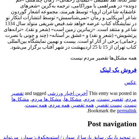
دونده» در همراهمی با موراکامی، ترجمه به‌گزین «شعرهای
عاشقانه شاعران اروپا» توسط هیرمند، مجموعه اشعار گوردون
شاعر آمریکایی و رمان «نمی‌شناسمش» توسط انتشارات ابتکار نو
در نمایشگاه کتاب عرضه خواهد شد.فیض شریفی متولد سال 1334
شاعر و منتقد است. «زیباترین زمین است» (شعر و نقد)، «ترانه‌های
پرتشویش» (شعر و نقد) و «عشق بر آستانه» (چند و چونی با نصرت
رحمانی) برخی از آثار او است. بیست و نهمین نمایشگاه بین‌المللی
کتاب تهران از 15 تا 25 اردیبهشت در شهر آفتاب برگزار می‌شود.
همه مشکل‌ها تقصیر مردم نیست
فروش بک لینک
عکس
This entry was posted in
آخرین اخبار ورزشی
and tagged
تقصیر
مردم
,
تقصیر نیست
,
مردم
,
مشکل‌ها
,
مشکل‌ها مردم
,
مشکل‌ها
نیست
,
نیست تقصیر
,
همه تقصیر
,
همه مردم
,
همه نیست
.
.
Bookmark the
permalink
Post navigation
←
تمجید بازیکن سابق بارسا از سوارز/ استویچکوف: سوارز می‌تواند