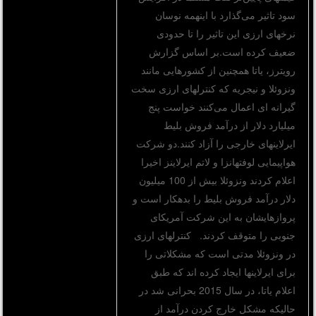
سود تاثیر می‌گذارد با اینهمه نوسان
نرخهای ارزی این تاثیر را تا حدودی
ضعیف کرده است.بر اساس گزارش
رویترز، یاتا همچنین از کشورهایی مانند
ونزوئلا و نیجریه که کنترلهای ارزی سخت
گیرانه ای اعمال می‌کنند خواست پنج
میلیارد دلار از درآمد فروش بلیط
ایرلاینهای خارجی را آزاد کنند.دو شرکت
هواپیمایی لوفتهانزا و لاتم ایرلاینز اخیرا
اعلام کردند ونزوئلا بیش از 100 میلیون
دلار درآمد فروش بلیط را بدهکار است و
پروازهایشان به این شرکت آمریکای
جنوبی را متوقف کردند. کنترلهای ارزی
در ونزوئلا مدتی است که مشکلاتی را
برای ایرلاینها ایجاد کرده اند که طبق
اعلام یاتا، در سال 2015 بحرانی شد در
حالیکه مشکل خارج کردن درآمد از