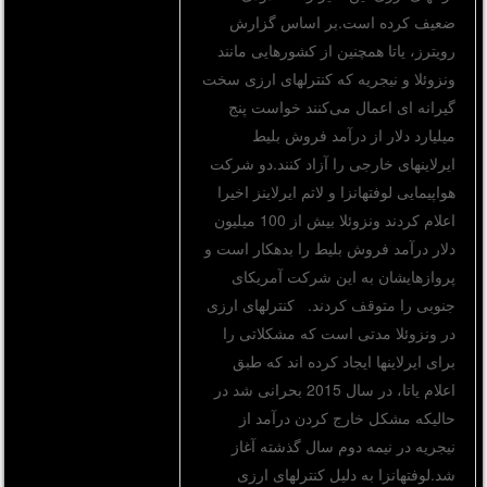
ضعیف کرده است.بر اساس گزارش
رویترز، یاتا همچنین از کشورهایی مانند
ونزوئلا و نیجریه که کنترلهای ارزی سخت
گیرانه ای اعمال می‌کنند خواست پنج
میلیارد دلار از درآمد فروش بلیط
ایرلاینهای خارجی را آزاد کنند.دو شرکت
هواپیمایی لوفتهانزا و لاتم ایرلاینز اخیرا
اعلام کردند ونزوئلا بیش از 100 میلیون
دلار درآمد فروش بلیط را بدهکار است و
پروازهایشان به این شرکت آمریکای
جنوبی را متوقف کردند. کنترلهای ارزی
در ونزوئلا مدتی است که مشکلاتی را
برای ایرلاینها ایجاد کرده اند که طبق
اعلام یاتا، در سال 2015 بحرانی شد در
حالیکه مشکل خارج کردن درآمد از
نیجریه در نیمه دوم سال گذشته آغاز
شد.لوفتهانزا به دلیل کنترلهای ارزی