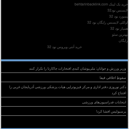
ید بک لینک behtarinbacklink.com
ایسنس نود32
سورد نود 32
وکلی لایسنس رایگان نود 32
میار نود 32
هترین سئو
ایگان
خرید آنتی ویروس نود 32
وشته‌های تازه
وزیر ورزش و جوانان: ملی‌پوشان کبدی افتخارات جاکارتا را تکرار کنند
سقوطِ اخلاقی فیفا
دکتر نوروزی دفتر اداری و مرکز فیزیوتراپی هیات پزشکی ورزشی آذربایجان غربی را
افتتاح کرد
انتخابات فدراسیون‌های ورزشی
پرسپولیس افشا کرد!
خرین دیدگاه‌ها