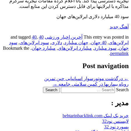
نیجریه دسترسی پیدا کند. یاتا اعلام کرده مقامات نیجریه سرگرم
مذاکره با ایرلاینها برای قابل دسترس کردن این منابع است.
سود 40 میلیارد دلاری ایرلاین‌های جهان
آهنگ جدید
This entry was posted in
آخرین اخبار ورزشی
and tagged
40
,
40
ایرلاین‌های
,
40 جهان
,
جهان میلیارد
,
دلاری
,
سود ایرلاین‌های
,
سود
جهان
,
سود میلیارد
,
میلیارد ایرلاین‌های
,
میلیارد جهان
. Bookmark the
.
permalink
Post navigation
←
درگذشت موتورسوار اسپانیایی حین تمرین
روباه بیماریها در کمین سلامتی جامعه
→
Search
مدیر :
خرید بک لینک behtarinbacklink.com
لایسنس نود32
پسورد نود 32