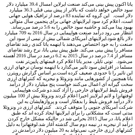
یاتا اکنون پیش بینی می‌کند صنعت ایرلاین امسال 39.4 میلیارد دلار
سود خالص خواهد داشت که بالاتر از پیش بینی قبلی 36.3 میلیارد
دلار است. این گروه که نماینده 83 درصد از ترافیک هوایی جهانی
است، اعلام کرد سود ایرلاینهای جهانی برای پنجمین سال متوالی
بهبود پیدا می‌کند و حاشیه سود خالص را به 5.6 درصد می‌رساند.
انتظار می رود درآمد صنعت هواپیمایی در سال 2016 به 709 میلیارد
دلار بالغ شود.ایرلاینهای آمریکای شمالی بیش از نیمی از سود این
صنعت را به خود اختصاص می‌دهند با اینهمه یاتا کندی رشد تقاضای
مسافر را پیش بینی می‌کند. طبق پیش بینی یاتا، نرخ رشد تقاضای
مسافر از 7.4 درصد در سال 2015 به 6.2 درصد در سال 2016 آهسته
می‌شود. تونی تایلر، مدیر یاتا اعلام کرد قیمتهای پایین‌تر نفت
مسلما در افزایش سود تاثیر می‌گذارد با اینهمه نوسان نرخهای ارزی
این تاثیر را تا حدودی ضعیف کرده است.بر اساس گزارش رویترز،
یاتا همچنین از کشورهایی مانند ونزوئلا و نیجریه که کنترلهای ارزی
سخت گیرانه ای اعمال می‌کنند خواست پنج میلیارد دلار از درآمد
فروش بلیط ایرلاینهای خارجی را آزاد کنند.دو شرکت هواپیمایی
لوفتهانزا و لاتم ایرلاینز اخیرا اعلام کردند ونزوئلا بیش از 100 میلیون
دلار درآمد فروش بلیط را بدهکار است و پروازهایشان به این
شرکت آمریکای جنوبی را متوقف کردند. کنترلهای ارزی در ونزوئلا
مدتی است که مشکلاتی را برای ایرلاینها ایجاد کرده اند که طبق
اعلام یاتا، در سال 2015 بحرانی شد در حالیکه مشکل خارج کردن
درآمد از نیجریه در نیمه دوم سال گذشته آغاز شد.لوفتهانزا به دلیل
کنترلهای ارزی خارجی، نمی‌تواند به 20 میلیون دلار درآمدش در