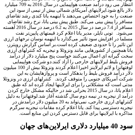
انتظار می رود درآمد صنعت هواپیمایی در سال 2016 به 709 میلیارد
دلار بالغ شود.ایرلاینهای آمریکای شمالی بیش از نیمی از سود این
صنعت را به خود اختصاص می‌دهند با اینهمه یاتا کندی رشد تقاضای
مسافر را پیش بینی می‌کند. طبق پیش بینی یاتا، نرخ رشد تقاضای
مسافر از 7.4 درصد در سال 2015 به 6.2 درصد در سال 2016 آهسته
می‌شود. تونی تایلر، مدیر یاتا اعلام کرد قیمتهای پایین‌تر نفت
مسلما در افزایش سود تاثیر می‌گذارد با اینهمه نوسان نرخهای ارزی
این تاثیر را تا حدودی ضعیف کرده است.بر اساس گزارش رویترز،
یاتا همچنین از کشورهایی مانند ونزوئلا و نیجریه که کنترلهای ارزی
سخت گیرانه ای اعمال می‌کنند خواست پنج میلیارد دلار از درآمد
فروش بلیط ایرلاینهای خارجی را آزاد کنند.دو شرکت هواپیمایی
لوفتهانزا و لاتم ایرلاینز اخیرا اعلام کردند ونزوئلا بیش از 100 میلیون
دلار درآمد فروش بلیط را بدهکار است و پروازهایشان به این
شرکت آمریکای جنوبی را متوقف کردند. کنترلهای ارزی در ونزوئلا
مدتی است که مشکلاتی را برای ایرلاینها ایجاد کرده اند که طبق
اعلام یاتا، در سال 2015 بحرانی شد در حالیکه مشکل خارج کردن
درآمد از نیجریه در نیمه دوم سال گذشته آغاز شد.لوفتهانزا به دلیل
کنترلهای ارزی خارجی، نمی‌تواند به 20 میلیون دلار درآمدش در
نیجریه دسترسی پیدا کند. یاتا اعلام کرده مقامات نیجریه سرگرم
مذاکره با ایرلاینها برای قابل دسترس کردن این منابع است.
سود 40 میلیارد دلاری ایرلاین‌های جهان